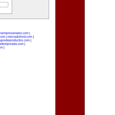
osempresariales.com
|
.com
|
mercadohost.com
|
ogosdeproductos.com
|
detemporada.com
|
om
|