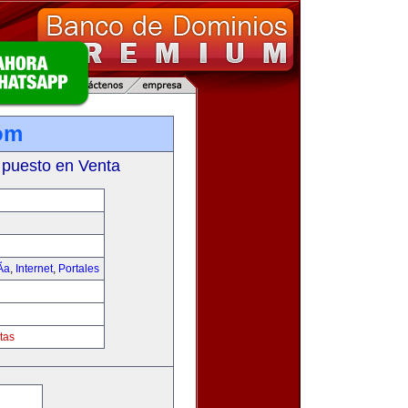
om
 puesto en Venta
­a
,
Internet
,
Portales
tas