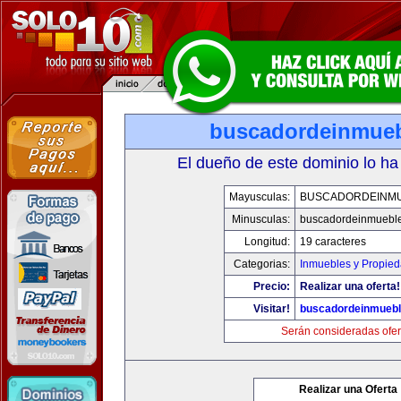
buscadordeinmue
El dueño de este dominio lo ha
Mayusculas:
BUSCADORDEINM
Minusculas:
buscadordeinmuebl
Longitud:
19 caracteres
Categorias:
Inmuebles y Propie
Precio:
Realizar una oferta!
Visitar!
buscadordeinmueb
Serán consideradas ofer
Realizar una Oferta