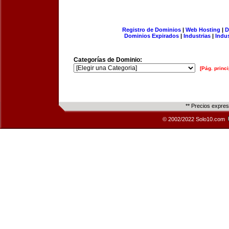
Registro de Dominios
|
Web Hosting
|
D
Dominios Expirados
|
Industrias
|
Indu
Categorías de Dominio:
[Pág. princi
** Precios expre
© 2002/2022 Solo10.com