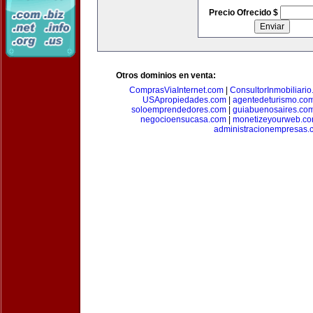
Precio Ofrecido $
Otros dominios en venta:
ComprasViaInternet.com
|
ConsultorInmobiliari
USApropiedades.com
|
agentedeturismo.co
soloemprendedores.com
|
guiabuenosaires.co
negocioensucasa.com
|
monetizeyourweb.c
administracionempresas.