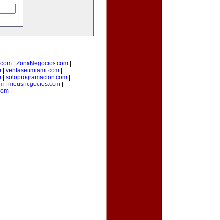
o.com
|
ZonaNegocios.com
|
m
|
ventasenmiami.com
|
m
|
soloprogramacion.com
|
om
|
meusnegocios.com
|
com
|