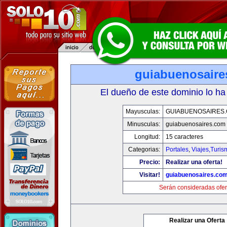
guiabuenosaire
El dueño de este dominio lo ha
Mayusculas:
GUIABUENOSAIRES
Minusculas:
guiabuenosaires.com
Longitud:
15 caracteres
Categorias:
Portales
,
Viajes,Turi
Precio:
Realizar una oferta!
Visitar!
guiabuenosaires.co
Serán consideradas ofer
Realizar una Oferta