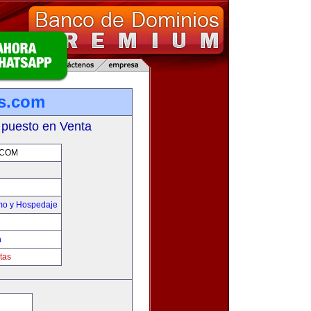
s.com
 puesto en Venta
.COM
smo y Hospedaje
m
tas