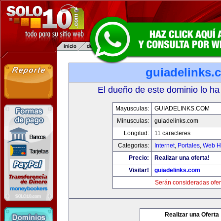
guiadelinks.
El dueño de este dominio lo ha
Mayusculas:
GUIADELINKS.COM
Minusculas:
guiadelinks.com
Longitud:
11 caracteres
Categorias:
Internet
,
Portales
,
Web Ho
Precio:
Realizar una oferta!
Visitar!
guiadelinks.com
Serán consideradas ofer
Realizar una Oferta