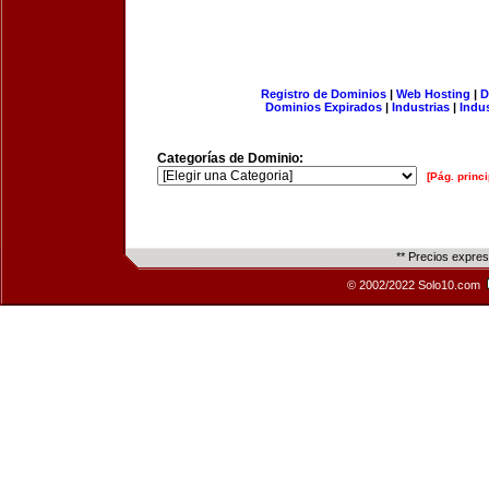
Registro de Dominios
|
Web Hosting
|
D
Dominios Expirados
|
Industrias
|
Indu
Categorías de Dominio:
[Pág. princi
** Precios expre
© 2002/2022 Solo10.com