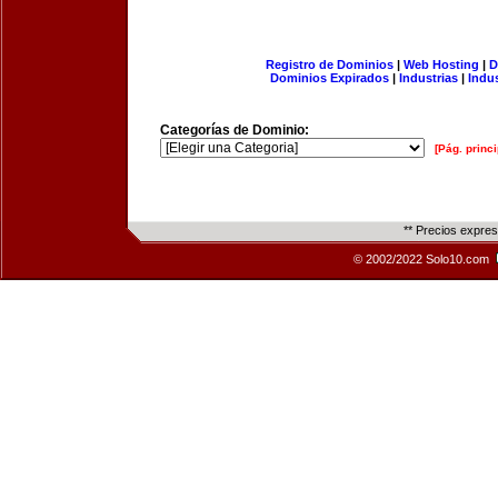
Registro de Dominios
|
Web Hosting
|
D
Dominios Expirados
|
Industrias
|
Indu
Categorías de Dominio:
[Pág. princi
** Precios expre
© 2002/2022 Solo10.com