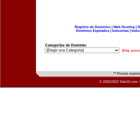
Registro de Dominios
|
Web Hosting
|
D
Dominios Expirados
|
Industrias
|
Indu
Categorías de Dominio:
[Pág. princi
** Precios expre
© 2002/2022 Solo10.com