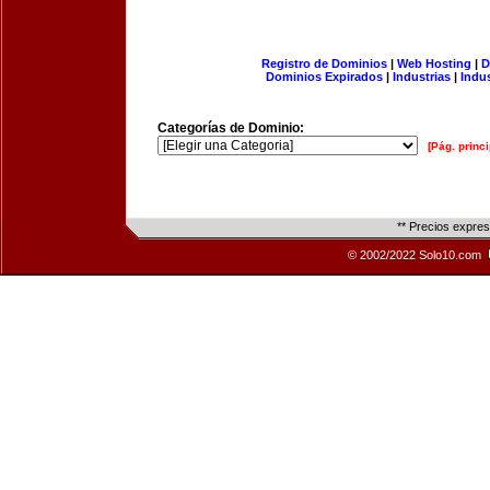
Registro de Dominios
|
Web Hosting
|
D
Dominios Expirados
|
Industrias
|
Indu
Categorías de Dominio:
[Pág. princi
** Precios expre
© 2002/2022 Solo10.com