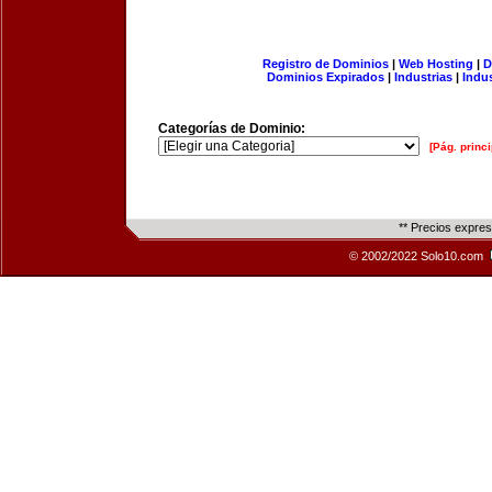
Registro de Dominios
|
Web Hosting
|
D
Dominios Expirados
|
Industrias
|
Indu
Categorías de Dominio:
[Pág. princi
** Precios expre
© 2002/2022 Solo10.com