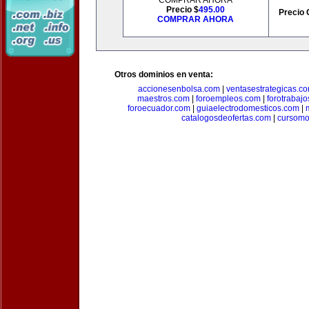
COMPRAR AHORA
Precio $
495.00
Precio 
COMPRAR AHORA
Otros dominios en venta:
accionesenbolsa.com
|
ventasestrategicas.c
maestros.com
|
foroempleos.com
|
forotrabaj
foroecuador.com
|
guiaelectrodomesticos.com
|
catalogosdeofertas.com
|
cursomo