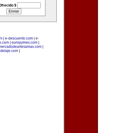
Ofrecido $
om
|
e-descuento.com
|
e-
os.com
|
europymes.com
|
mercadodeartesanias.com
|
delaje.com
|