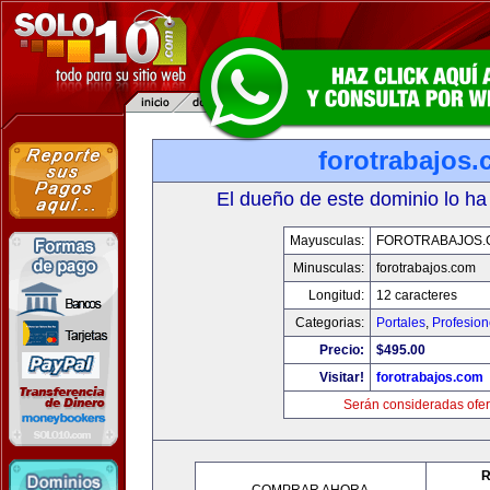
forotrabajos
El dueño de este dominio lo ha
Mayusculas:
FOROTRABAJOS.
Minusculas:
forotrabajos.com
Longitud:
12 caracteres
Categorias:
Portales
,
Profesio
Precio:
$495.00
Visitar!
forotrabajos.com
Serán consideradas ofer
R