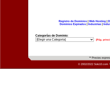
Registro de Dominios
|
Web Hosting
|
D
Dominios Expirados
|
Industrias
|
Indu
Categorías de Dominio:
[Pág. princi
** Precios expre
© 2002/2022 Solo10.com