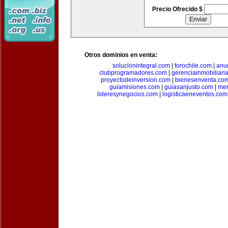
Precio Ofrecido $
Otros dominios en venta:
solucionintegral.com
|
forochile.com
|
anu
clubprogramadores.com
|
gerenciainmobiliari
proyectodeinversion.com
|
bienesenventa.co
guiamisiones.com
|
guiasanjusto.com
|
mer
lideresynegocios.com
|
logisticaeneventos.com