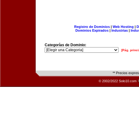
Registro de Dominios
|
Web Hosting
|
D
Dominios Expirados
|
Industrias
|
Indu
Categorías de Dominio:
[Pág. princi
** Precios expre
© 2002/2022 Solo10.com