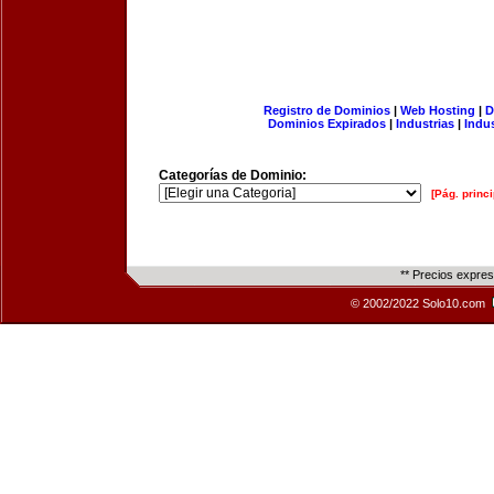
Registro de Dominios
|
Web Hosting
|
D
Dominios Expirados
|
Industrias
|
Indu
Categorías de Dominio:
[Pág. princi
** Precios expre
© 2002/2022 Solo10.com