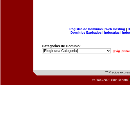
Registro de Dominios
|
Web Hosting
|
D
Dominios Expirados
|
Industrias
|
Indu
Categorías de Dominio:
[Pág. princi
** Precios expre
© 2002/2022 Solo10.com