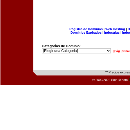
Registro de Dominios
|
Web Hosting
|
D
Dominios Expirados
|
Industrias
|
Indu
Categorías de Dominio:
[Pág. princi
** Precios expre
© 2002/2022 Solo10.com