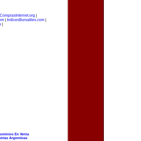
ComprasInternet.org
|
com
|
IndicesBursatiles.com
|
m
|
ominios En Venta
strias Argentinas