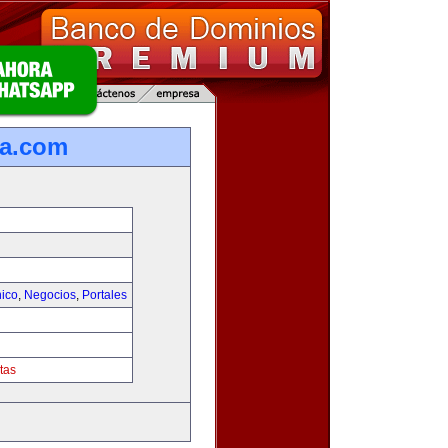
ca.com
nico
,
Negocios
,
Portales
tas