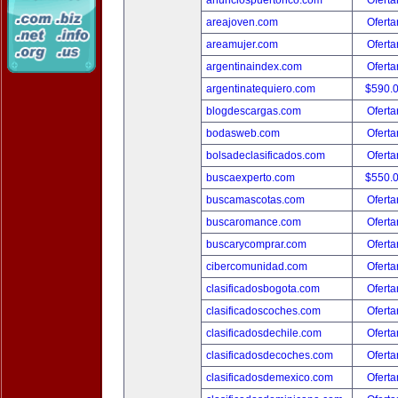
anunciospuertorico.com
Oferta
areajoven.com
Oferta
areamujer.com
Oferta
argentinaindex.com
Oferta
argentinatequiero.com
$590.
blogdescargas.com
Oferta
bodasweb.com
Oferta
bolsadeclasificados.com
Oferta
buscaexperto.com
$550.
buscamascotas.com
Oferta
buscaromance.com
Oferta
buscarycomprar.com
Oferta
cibercomunidad.com
Oferta
clasificadosbogota.com
Oferta
clasificadoscoches.com
Oferta
clasificadosdechile.com
Oferta
clasificadosdecoches.com
Oferta
clasificadosdemexico.com
Oferta