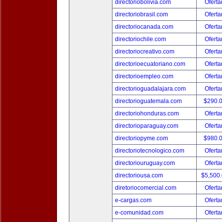
directoriobolivia.com
Oferta
directoriobrasil.com
Oferta
directoriocanada.com
Oferta
directoriochile.com
Oferta
directoriocreativo.com
Oferta
directorioecuatoriano.com
Oferta
directorioempleo.com
Oferta
directorioguadalajara.com
Oferta
directorioguatemala.com
$290.
directoriohonduras.com
Oferta
directorioparaguay.com
Oferta
directoriopyme.com
$980.
directoriotecnologico.com
Oferta
directoriouruguay.com
Oferta
directoriousa.com
$5,500
diretoriocomercial.com
Oferta
e-cargas.com
Oferta
e-comunidad.com
Oferta