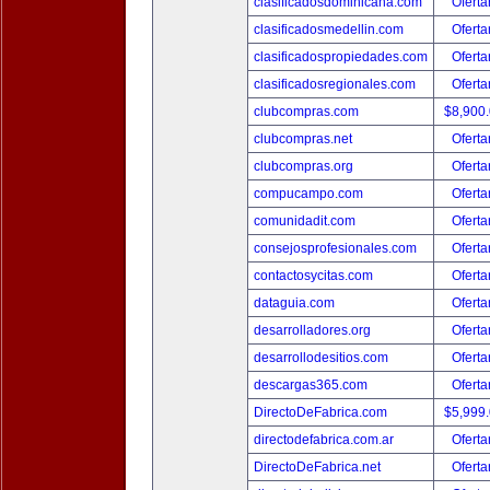
clasificadosdominicana.com
Oferta
clasificadosmedellin.com
Oferta
clasificadospropiedades.com
Oferta
clasificadosregionales.com
Oferta
clubcompras.com
$8,900
clubcompras.net
Oferta
clubcompras.org
Oferta
compucampo.com
Oferta
comunidadit.com
Oferta
consejosprofesionales.com
Oferta
contactosycitas.com
Oferta
dataguia.com
Oferta
desarrolladores.org
Oferta
desarrollodesitios.com
Oferta
descargas365.com
Oferta
DirectoDeFabrica.com
$5,999
directodefabrica.com.ar
Oferta
DirectoDeFabrica.net
Oferta