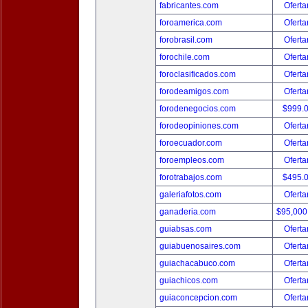
fabricantes.com
Oferta
foroamerica.com
Oferta
forobrasil.com
Oferta
forochile.com
Oferta
foroclasificados.com
Oferta
forodeamigos.com
Oferta
forodenegocios.com
$999.
forodeopiniones.com
Oferta
foroecuador.com
Oferta
foroempleos.com
Oferta
forotrabajos.com
$495.
galeriafotos.com
Oferta
ganaderia.com
$95,000
guiabsas.com
Oferta
guiabuenosaires.com
Oferta
guiachacabuco.com
Oferta
guiachicos.com
Oferta
guiaconcepcion.com
Oferta